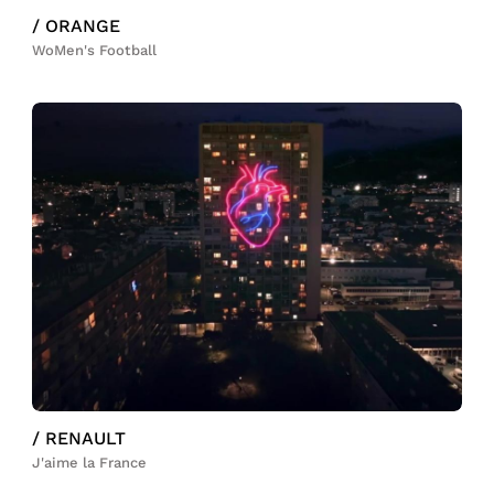
/ ORANGE
WoMen's Football
/ RENAULT
J'aime la France