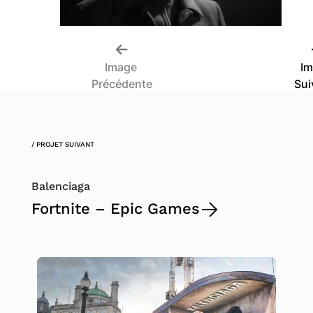
Image
I
Précédente
Sui
/ PROJET SUIVANT
Balenciaga
Fortnite – Epic Games