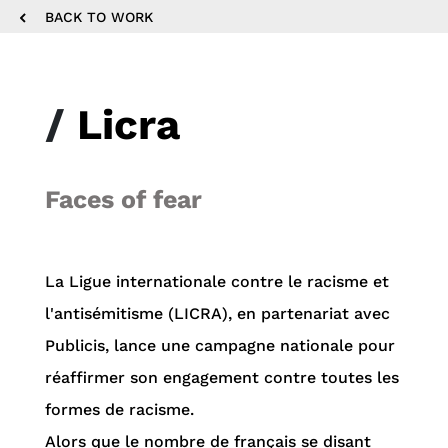
Désactiver
Disable
Settings
PIP
Affiche
La
BACK TO WORK
le
captions
en
la
son
plein
vi
écran
/
Licra
Faces of fear
La Ligue internationale contre le racisme et
l'antisémitisme (LICRA), en partenariat avec
Publicis, lance une campagne nationale pour
réaffirmer son engagement contre toutes les
formes de racisme.
Alors que le nombre de français se disant