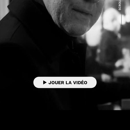
Lancer
la
vidéo
JOUER LA VIDÉO
01:16